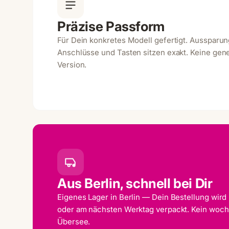
Präzise Passform
Für Dein konkretes Modell gefertigt. Aussparu
Anschlüsse und Tasten sitzen exakt. Keine gene
Version.
Aus Berlin, schnell bei Dir
Eigenes Lager in Berlin — Dein Bestellung wird
oder am nächsten Werktag verpackt. Kein woc
Übersee.