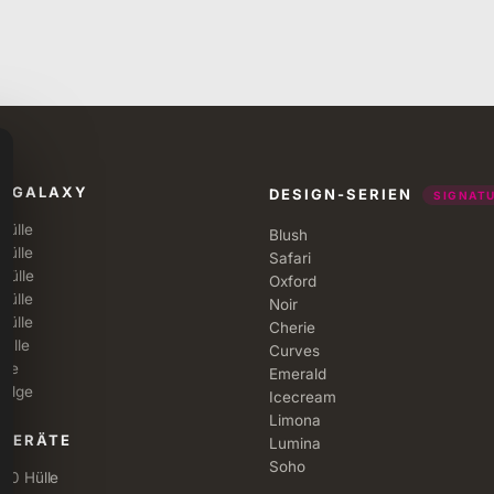
G GALAXY
DESIGN-SERIEN
SIGNAT
Hülle
Blush
Hülle
Safari
Hülle
Oxford
Hülle
Noir
Hülle
Cherie
Hülle
Curves
rie
Emerald
 Edge
Icecream
Limona
 GERÄTE
Lumina
Soho
 10 Hülle