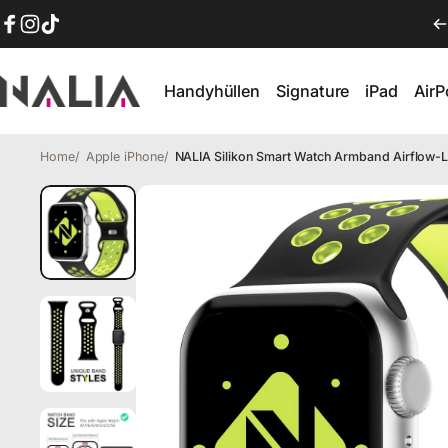
Direkt zum Inhalt
Facebook
Instagram
TikTok
Handyhüllen
Signature
iPad
Air
NALIA Berlin
Handyhüllen
Signature
iPad
AirP
Home
Apple iPhone
NALIA Silikon Smart Watch Armband Airflow-
Airflow Silikon Armband für Ap