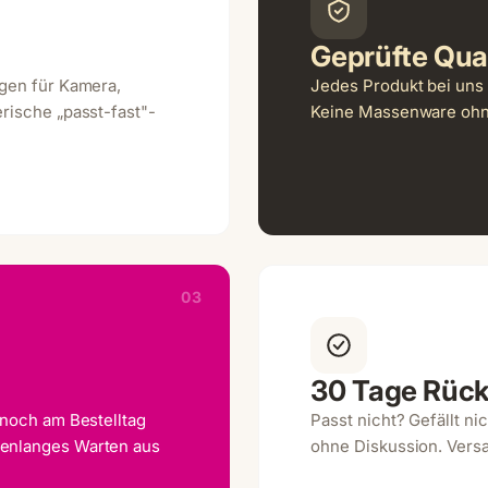
Geprüfte Qual
ngen für Kamera,
Jedes Produkt bei uns 
rische „passt-fast"-
Keine Massenware ohne
03
30 Tage Rüc
 noch am Bestelltag
Passt nicht? Gefällt n
henlanges Warten aus
ohne Diskussion. Vers