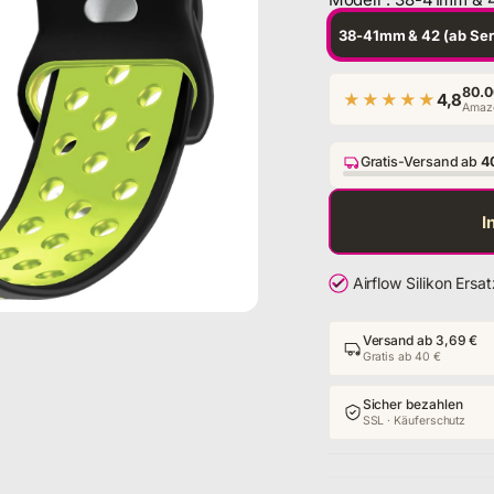
Modell
38-41mm & 42 (ab Ser
80.0
★★★★★
4,8
Amazo
Gratis-Versand ab
4
I
Airflow Silikon Ers
Versand ab 3,69 €
Gratis ab 40 €
Sicher bezahlen
SSL · Käuferschutz