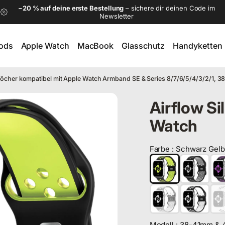
−20 % auf deine erste Bestellung
– sichere dir deinen Code im
Newsletter
Pods
Apple Watch
MacBook
Glasschutz
Handyketten
ods
Apple Watch
MacBook
Glasschutz
Handyketten
Löcher kompatibel mit Apple Watch Armband SE & Series 8/7/6/5/4/3/2/1
ple Watch
Airflow Si
Watch
Farbe
:
Schwarz Gelb
Farbe
Modell
:
38-41mm & 42