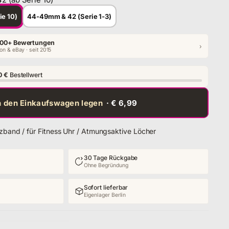
ie 10)
44-49mm & 42 (Serie 1-3)
00+ Bewertungen
›
n & eBay · seit 2015
0 €
Bestellwert
n den Einkaufswagen legen
· € 6,99
atzband / für Fitness Uhr / Atmungsaktive Löcher
30 Tage Rückgabe
Ohne Begründung
Sofort lieferbar
Eigenlager Berlin