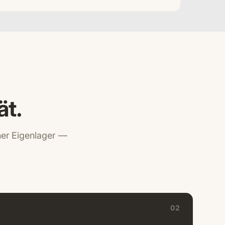
ät.
iner Eigenlager —
02