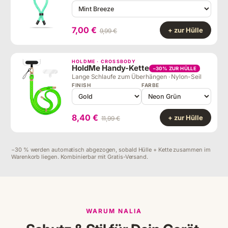
7,00 €
+ zur Hülle
9,99 €
HOLDME · CROSSBODY
HoldMe Handy-Kette
−30% ZUR HÜLLE
Lange Schlaufe zum Überhängen · Nylon-Seil
FINISH
FARBE
8,40 €
+ zur Hülle
11,99 €
−30 % werden automatisch abgezogen, sobald Hülle + Kette zusammen im
Warenkorb liegen. Kombinierbar mit Gratis-Versand.
WARUM NALIA