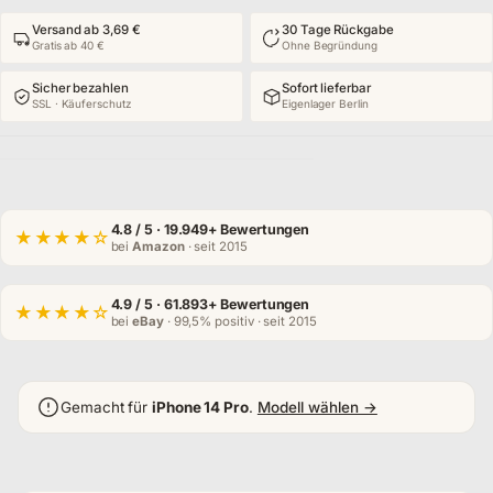
Versand ab 3,69 €
30 Tage Rückgabe
Gratis ab 40 €
Ohne Begründung
Sicher bezahlen
Sofort lieferbar
SSL · Käuferschutz
Eigenlager Berlin
4.8
/ 5 · 19.949+ Bewertungen
★★★★☆
bei
Amazon
· seit 2015
4.9
/ 5 · 61.893+ Bewertungen
★★★★☆
bei
eBay
· 99,5% positiv · seit 2015
Gemacht für
iPhone 14 Pro
.
Modell wählen →