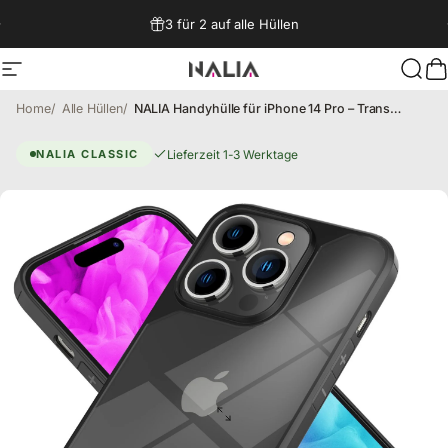
Direkt zum Inhalt
3 für 2 auf alle Hüllen
Seitennavigation
NALIA Berlin
Such
W
Home
Alle Hüllen
NALIA Handyhülle für iPhone 14 Pro – Transparentes Hardcase & Schwarzer Bumper – PROVA (Vergilbungsfrei & Stoßfest) – Marke aus Berlin
iPhone 14 Pro Hülle – Schutz
Lieferzeit 1-3 Werktage
NALIA CLASSIC