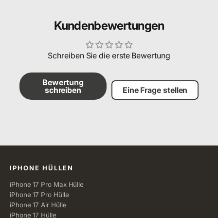
Kundenbewertungen
Schreiben Sie die erste Bewertung
Bewertung
schreiben
Eine Frage stellen
Alle Kategorien
IPHONE HÜLLEN
iPhone 17 Pro Max Hülle
iPhone 17 Pro Hülle
iPhone 17 Air Hülle
iPhone 17 Hülle