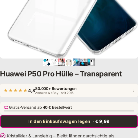
Huawei P50 Pro Hülle – Transparent
80.000+ Bewertungen
★★★★★
4,8
›
Amazon & eBay · seit 2015
Gratis-Versand ab
40 €
Bestellwert
In den Einkaufswagen legen
· € 9,99
Kristallklar & Langlebig – Bleibt länger durchsichtig als