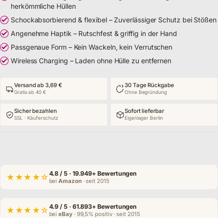
herkömmliche Hüllen
Schockabsorbierend & flexibel – Zuverlässiger Schutz bei Stößen
Angenehme Haptik – Rutschfest & griffig in der Hand
Passgenaue Form – Kein Wackeln, kein Verrutschen
Wireless Charging – Laden ohne Hülle zu entfernen
Versand ab 3,69 €
30 Tage Rückgabe
Gratis ab 40 €
Ohne Begründung
Sicher bezahlen
Sofort lieferbar
SSL · Käuferschutz
Eigenlager Berlin
4.8
/ 5 · 19.949+ Bewertungen
★★★★☆
bei
Amazon
· seit 2015
4.9
/ 5 · 61.893+ Bewertungen
★★★★☆
bei
eBay
· 99,5% positiv · seit 2015