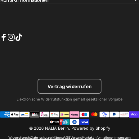
Kontaktinformationen
Facebook
Instagram
TikTok
Vertrag widerrufen
Elektronische Widerrufsfunktion gemäß gesetzlicher Vorgabe
© 2026 NALIA Berlin. Powered by Shopify
Widerrufsrecht
Datenschutzerklärung
AGB
Versand
Kontaktinformationen
Impressum