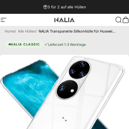
Direkt zum Inhalt
3 für 2 auf alle Hüllen
Seitennavigation
NALIA Berlin
Such
W
Home
Alle Hüllen
NALIA Transparente Silikonhülle für Huawei P50 Pro – Anti-Gelb & Rutschfest – GLAZE (Handyhülle Kristallklar, Schlank & Stoßfest) – Marke aus Berlin
Huawei P50 Pro Hülle – Transpa
Lieferzeit 1-3 Werktage
NALIA CLASSIC