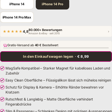
Modell
iPhone 14
iPhone 14 Pro
iPhone 14 Pro Max
80.000+ Bewertungen
★★★★★
4,8
›
Amazon & eBay · seit 2015
Gratis-Versand ab
40 €
Bestellwert
In den Einkaufswagen legen
· € 8,99
MagSafe Kompatibel – Starker Magnet für kabelloses Laden und
Zubehör
Easy Clean Oberfläche – Flüssigsilikon lässt sich mühelos reinigen
Schutz für Display & Kamera – Erhöhte Ränder bewahren vor
Kratzern
Rutschfest & Langlebig – Matte Oberfläche verhindert
Fingerabdrücke
Slim & Passgenau – Schlankes Design mit präzisen Aussparungen