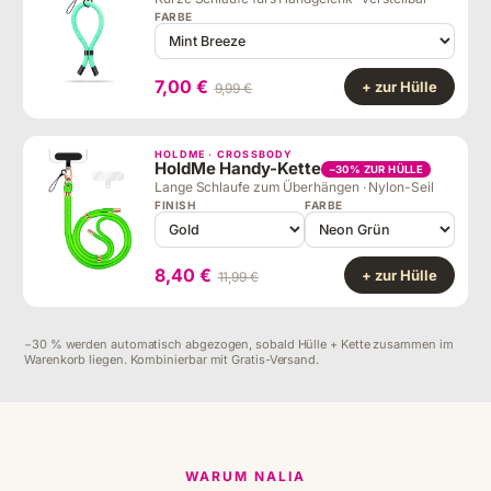
FARBE
7,00 €
+ zur Hülle
9,99 €
HOLDME · CROSSBODY
HoldMe Handy-Kette
−30% ZUR HÜLLE
Lange Schlaufe zum Überhängen · Nylon-Seil
FINISH
FARBE
8,40 €
+ zur Hülle
11,99 €
−30 % werden automatisch abgezogen, sobald Hülle + Kette zusammen im
Warenkorb liegen. Kombinierbar mit Gratis-Versand.
WARUM NALIA