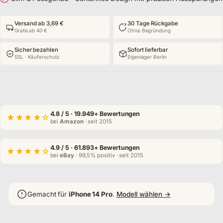
Versand ab 3,69 €
30 Tage Rückgabe
Gratis ab 40 €
Ohne Begründung
Sicher bezahlen
Sofort lieferbar
SSL · Käuferschutz
Eigenlager Berlin
4.8
/ 5 · 19.949+ Bewertungen
★★★★☆
bei
Amazon
· seit 2015
4.9
/ 5 · 61.893+ Bewertungen
★★★★☆
bei
eBay
· 99,5% positiv · seit 2015
Gemacht für
iPhone 14 Pro
.
Modell wählen →