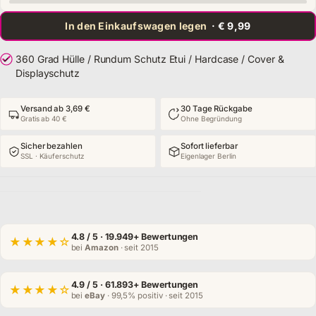
In den Einkaufswagen legen
· € 9,99
360 Grad Hülle / Rundum Schutz Etui / Hardcase / Cover &
Displayschutz
Versand ab 3,69 €
30 Tage Rückgabe
Gratis ab 40 €
Ohne Begründung
Sicher bezahlen
Sofort lieferbar
SSL · Käuferschutz
Eigenlager Berlin
4.8
/ 5 · 19.949+ Bewertungen
★★★★☆
bei
Amazon
· seit 2015
4.9
/ 5 · 61.893+ Bewertungen
★★★★☆
bei
eBay
· 99,5% positiv · seit 2015