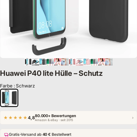
Huawei P40 lite Hülle – Schutz
Farbe
:
Schwarz
Farbe
80.000+ Bewertungen
★★★★★
4,8
›
Amazon & eBay · seit 2015
Gratis-Versand ab
40 €
Bestellwert