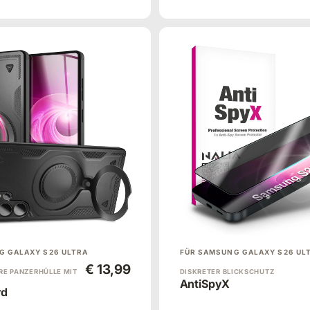
G GALAXY S26 ULTRA
FÜR SAMSUNG GALAXY S26 UL
€ 13,99
E PANZERHÜLLE MIT
DISKRETER BLICKSCHUTZ
AntiSpyX
rd