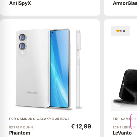
AntiSpyX
ArmorGla
5.0
FÜR SAMSUNG GALAXY S25 EDGE
FÜR SAMSUN
€ 12,99
EXTREM DÜNN
ECHT LEDER F
Phantom
LeVanto