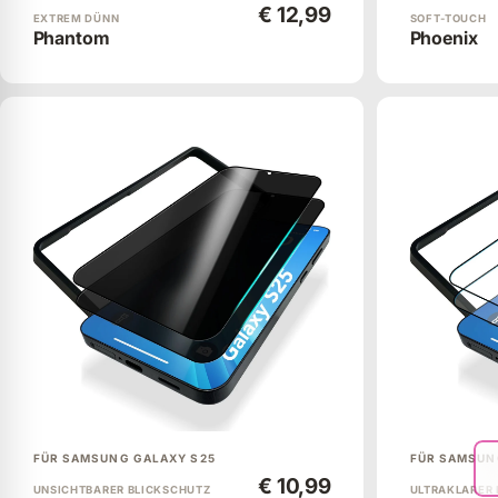
€ 12,99
EXTREM DÜNN
SOFT-TOUCH
Phantom
Phoenix
FÜR SAMSUNG GALAXY S25
FÜR SAMSUN
€ 10,99
UNSICHTBARER BLICKSCHUTZ
ULTRAKLARER