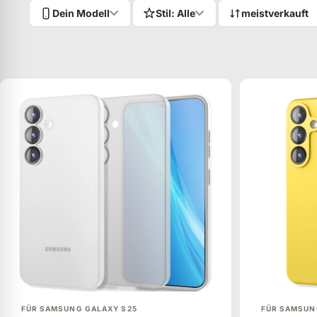
Dein Modell
Stil: Alle
Sortieren nach:
MEISTVERKAUFT
ANZEIGEN
FÜR SAMSUNG GALAXY S25
FÜR SAMSUN