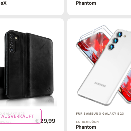
ssX
Phantom
G GALAXY S23
FÜR SAMSUNG GALAXY S23
AUSVERKAUFT
€ 29,99
LIPCASE
EXTREM DÜNN
Phantom