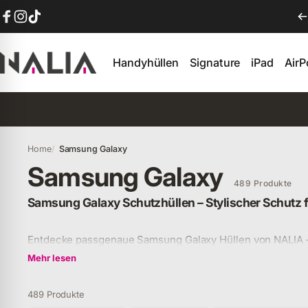
Direkt zum Inhalt
Facebook
Instagram
TikTok
Handyhüllen
Signature
iPad
Air
NALIA Berlin
Handyhüllen
Signature
iPad
AirP
Home
Samsung Galaxy
Samsung Galaxy
489 Produkte
Samsung Galaxy Schutzhüllen – Stylischer Schutz f
Entdecke passgenaue Samsung Galaxy Hüllen von NALIA – o
robust & alltagstauglich. Jetzt Handyhülle für dein Galaxy 
Mehr lesen
489 Produkte