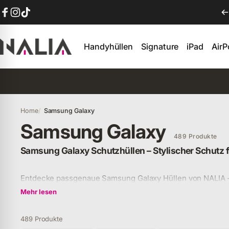
Direkt zum Inhalt
Facebook
Instagram
TikTok
Handyhüllen
Signature
iPad
Air
NALIA Berlin
Handyhüllen
Signature
iPad
AirP
Home
Samsung Galaxy
Samsung Galaxy
489 Produkte
Samsung Galaxy Schutzhüllen – Stylischer Schutz f
Entdecke passgenaue Samsung Galaxy Hüllen von NALIA – o
robust & alltagstauglich. Jetzt Handyhülle für dein Galaxy 
Mehr lesen
489 Produkte