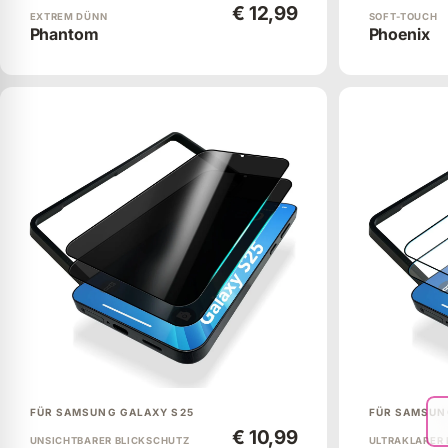
€ 12,99
EXTREM DÜNN
SOFT-TOUCH
Phantom
Phoenix
FÜR SAMSUNG GALAXY S25
FÜR SAMSUN
€ 10,99
UNSICHTBARER BLICKSCHUTZ
ULTRAKLARER