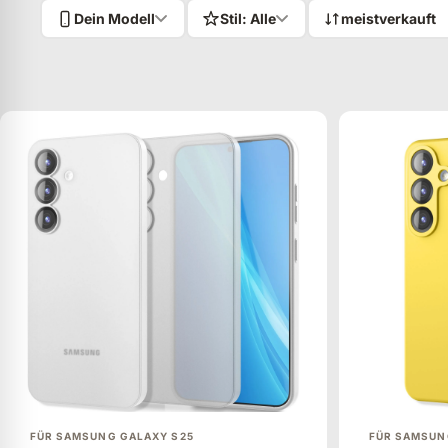
Dein Modell
Stil: Alle
Sortieren nach:
MEISTVERKAUFT
ANZEIGEN
FÜR SAMSUNG GALAXY S25
FÜR SAMSUN