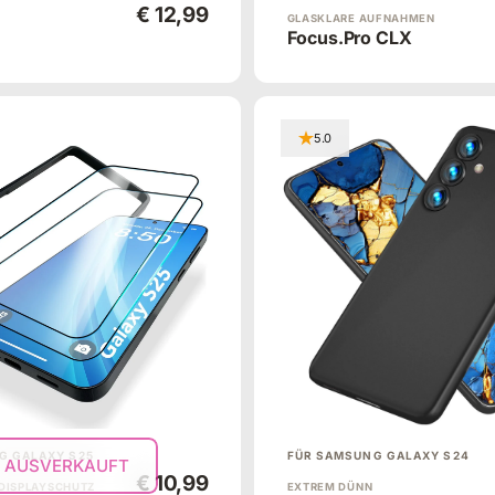
€ 12,99
GLASKLARE AUFNAHMEN
Focus.Pro CLX
5.0
G GALAXY S25
FÜR SAMSUNG GALAXY S24
AUSVERKAUFT
€ 10,99
 DISPLAYSCHUTZ
EXTREM DÜNN