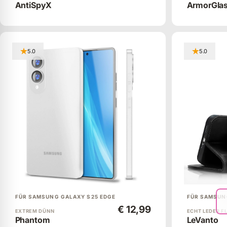
AntiSpyX
ArmorGla
5.0
5.0
FÜR SAMSUNG GALAXY S25 EDGE
FÜR SAMSUN
€ 12,99
EXTREM DÜNN
ECHT LEDER F
Phantom
LeVanto