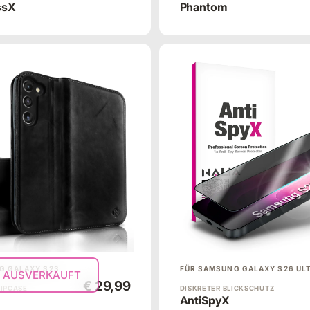
ssX
Phantom
G GALAXY S23
FÜR SAMSUNG GALAXY S26 UL
AUSVERKAUFT
€ 29,99
LIPCASE
DISKRETER BLICKSCHUTZ
AntiSpyX