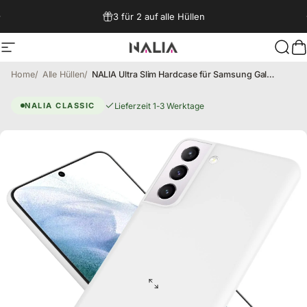
Direkt zum Inhalt
3 für 2 auf alle Hüllen
Seitennavigation
NALIA Berlin
Such
W
Home
Alle Hüllen
NALIA Ultra Slim Hardcase für Samsung Galaxy S21 – Matt & 0.3mm Dünn – PHANTOM (Dünnes Cover & Kamera-Vollschutz) – Marke aus Berlin
Galaxy S21 Hülle – Phantom
Lieferzeit 1-3 Werktage
NALIA CLASSIC