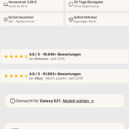
Versand ab 3,69 €
30 Tage Rückgabe
Gratis ab 40 €
Ohne Begründung
Sicher bezahlen
Sofort lieferbar
SSL · Käuferschutz
Eigenlager Berlin
4.8
/ 5 · 19.949+ Bewertungen
★★★★☆
bei
Amazon
· seit 2015
4.9
/ 5 · 61.893+ Bewertungen
★★★★☆
bei
eBay
· 99,5% positiv · seit 2015
Gemacht für
Galaxy S21
.
Modell wählen →