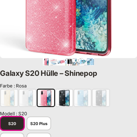
Galaxy S20 Hülle – Shinepop
Farbe
:
Rosa
Farbe
Modell
:
S20
Modell
S20
S20 Plus