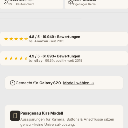
Sicher bezahlen
Sofort lieferbar
SSL · Käuferschutz
Eigenlager Berlin
4.8
/ 5 · 19.949+ Bewertungen
★★★★☆
bei
Amazon
· seit 2015
4.9
/ 5 · 61.893+ Bewertungen
★★★★☆
bei
eBay
· 99,5% positiv · seit 2015
Gemacht für
Galaxy S20
.
Modell wählen →
Passgenau fürs Modell
Aussparungen für Kamera, Buttons & Anschlüsse sitzen
genau – keine Universal-Lösung.