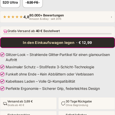
S20 Ultra
S20 FE
80.000+ Bewertungen
★★★★★
4,8
›
Amazon & eBay · seit 2015
Gratis-Versand ab
40 €
Bestellwert
In den Einkaufswagen legen
· € 12,99
Glitzer-Look – Strahlende Glitter-Partikel für einen glamourösen
Auftritt
Maximaler Schutz – Stoßfeste 3-Schicht-Technologie
Funkelt ohne Ende – Kein Abblättern oder Verblassen
Kabelloses Laden – Volle Qi-Kompatibilität
Perfekte Ergonomie – Sicherer Grip, federleichtes Design
Versand ab 3,69 €
30 Tage Rückgabe
Gratis ab 40 €
Ohne Begründung