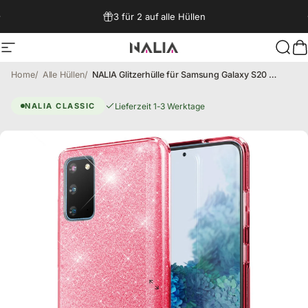
Direkt zum Inhalt
3 für 2 auf alle Hüllen
Seitennavigation
NALIA Berlin
Such
W
Home
Alle Hüllen
NALIA Glitzerhülle für Samsung Galaxy S20 – Funkelnder Glitzer-Look & Grip – SHINEPOP (Silikon Case) – Marke aus Berlin
Galaxy S20 Hülle – Shinepop
Lieferzeit 1-3 Werktage
NALIA CLASSIC