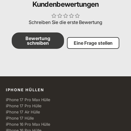
Kundenbewertungen
Schreiben Sie die erste Bewertung
Bewertung
schreiben
Eine Frage stellen
Alle Kategorien
IPHONE HÜLLEN
iPhone 17 Pro Max Hülle
iPhone 17 Pro Hülle
iPhone 17 Air Hülle
iPhone 17 Hülle
iPhone 16 Pro Max Hülle
iPhone 16 Pro Hülle