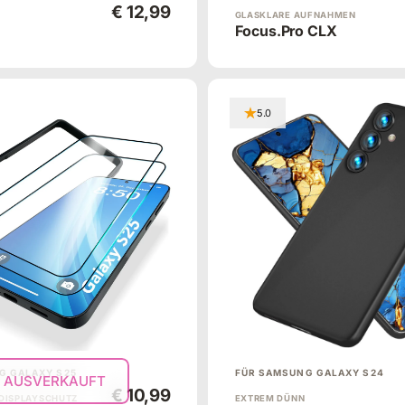
€ 12,99
GLASKLARE AUFNAHMEN
Focus.Pro CLX
5.0
G GALAXY S25
FÜR SAMSUNG GALAXY S24
AUSVERKAUFT
€ 10,99
 DISPLAYSCHUTZ
EXTREM DÜNN