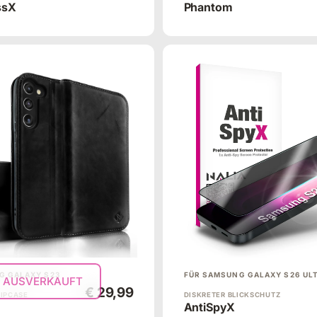
ssX
Phantom
G GALAXY S23
FÜR SAMSUNG GALAXY S26 UL
AUSVERKAUFT
€ 29,99
LIPCASE
DISKRETER BLICKSCHUTZ
AntiSpyX