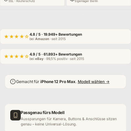
SSL · Käuferschutz
Eigenlager Berlin
4.8
/ 5 · 19.949+ Bewertungen
★★★★☆
bei
Amazon
· seit 2015
4.9
/ 5 · 61.893+ Bewertungen
★★★★☆
bei
eBay
· 99,5% positiv · seit 2015
Gemacht für
iPhone 12 Pro Max
.
Modell wählen →
Passgenau fürs Modell
Aussparungen für Kamera, Buttons & Anschlüsse sitzen
genau – keine Universal-Lösung.