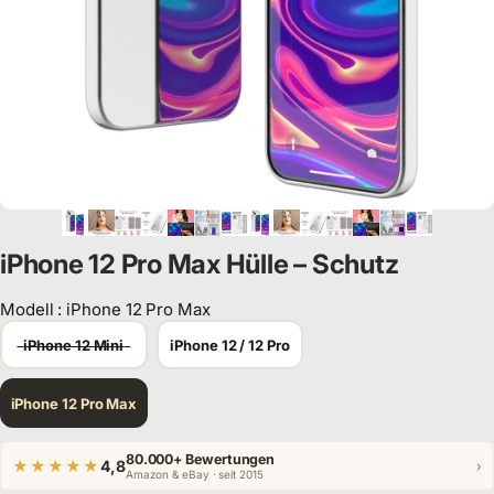
iPhone 12 Pro Max Hülle – Schutz
Modell
:
iPhone 12 Pro Max
Modell
iPhone 12 Mini
iPhone 12 / 12 Pro
iPhone 12 Pro Max
80.000+ Bewertungen
★★★★★
4,8
›
Amazon & eBay · seit 2015