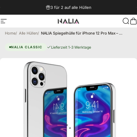
Direkt zum Inhalt
3 für 2 auf alle Hüllen
Seitennavigation
NALIA Berlin
Such
W
Home
Alle Hüllen
NALIA Spiegelhülle für iPhone 12 Pro Max – Echtes Glas (9H Spiegel & Robust) – RAYN (Premium Hardcase & Silikon Bumper) – Marke aus Berlin
iPhone 12 Pro Max Hülle – Schut
Lieferzeit 1-3 Werktage
NALIA CLASSIC