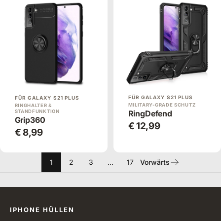
FÜR GALAXY S21 PLUS
FÜR GALAXY S21 PLUS
MILITARY-GRADE SCHUTZ
RINGHALTER &
STANDFUNKTION
RingDefend
Grip360
€ 12,99
€ 8,99
1
2
3
…
17
Vorwärts
Alle Kategorien
IPHONE HÜLLEN