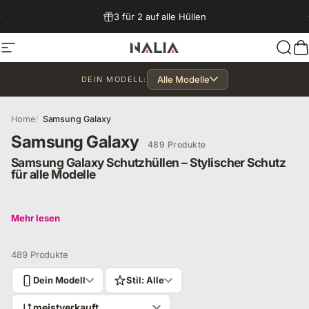
Direkt zum Inhalt
3 für 2 auf alle Hüllen
Seitennavigation
NALIA Berlin
Such
W
Alle Modelle
DEIN MODELL:
Home
Samsung Galaxy
Samsung Galaxy
489 Produkte
Samsung Galaxy Schutzhüllen – Stylischer Schutz
für alle Modelle
Entdecke passgenaue Samsung Galaxy Hüllen von NALIA –
Mehr lesen
ob S-Serie, A-Serie oder Z Flip. Stylisch, robust &
alltagstauglich. Jetzt Handyhülle für dein Galaxy sichern!
489 Produkte
Dein Modell
Stil: Alle