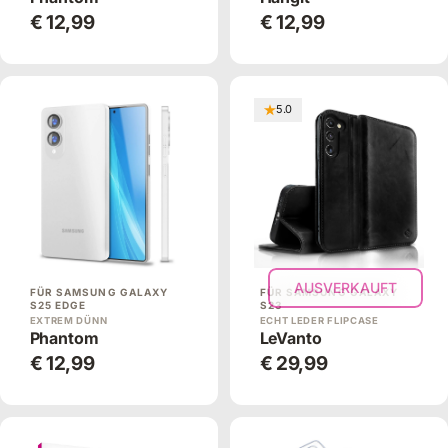
€ 12,99
€ 12,99
5.0
AUSVERKAUFT
FÜR SAMSUNG GALAXY
FÜR SAMSUNG GALAXY
S25 EDGE
S23
EXTREM DÜNN
ECHT LEDER FLIPCASE
Phantom
LeVanto
€ 12,99
€ 29,99