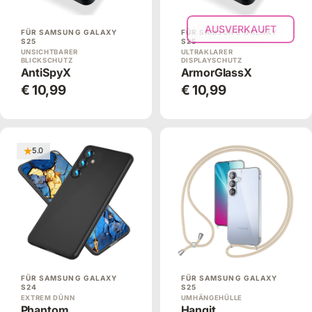
AUSVERKAUFT
FÜR SAMSUNG GALAXY
FÜR SAMSUNG GALAXY
S25
S25
UNSICHTBARER
ULTRAKLARER
BLICKSCHUTZ
DISPLAYSCHUTZ
AntiSpyX
ArmorGlassX
€ 10,99
€ 10,99
5.0
FÜR SAMSUNG GALAXY
FÜR SAMSUNG GALAXY
S24
S25
EXTREM DÜNN
UMHÄNGEHÜLLE
Phantom
Hangit