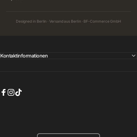
Designed in Berlin · Versand aus Berlin · BF-Commerce GmbH
Kontaktinformationen
Facebook
Instagram
TikTok