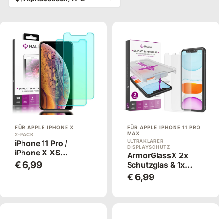
Unsere passgenauen Hüllen bewahren dein iPhone
zuverlässig vor Kratzern, Stößen und alltäglicher
Abnutzung.
Wähle aus verschiedenen Farben, Materialien und Styles
und verleihe deinem iPhone 11 den idealen Schutz!
FÜR APPLE IPHONE X
FÜR APPLE IPHONE 11 PRO
MAX
2-PACK
iPhone 11 Pro /
ULTRAKLARER
DISPLAYSCHUTZ
iPhone X XS
ArmorGlassX 2x
Schutzglas
€ 6,99
Schutzglas & 1x
Applikator
€ 6,99