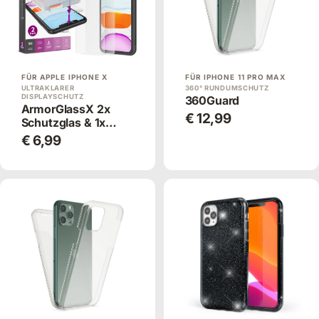
FÜR APPLE IPHONE X
FÜR IPHONE 11 PRO MAX
ULTRAKLARER
360° RUNDUMSCHUTZ
DISPLAYSCHUTZ
360Guard
ArmorGlassX 2x
€ 12,99
Schutzglas & 1x
Applikator
€ 6,99