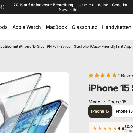
−20 % auf deine erste Bestellung
– sichere dir deinen Code im
Newsletter
Pods
Apple Watch
MacBook
Glasschutz
Handyketten
ods
Apple Watch
MacBook
Glasschutz
Handyketten
atibel mit iPhone 15 Glas, 9H Full-Screen Glasfolie [Case-Friendly] mit Appl
1 Bewe
iPhone 15
Modell
:
iPhone 15
Modell
iPhone 15
iPhone 15
80.0
★★★★★
4,8
Amazo