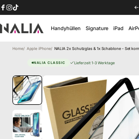
Direkt zum Inhalt
Facebook
Instagram
TikTok
Handyhüllen
Signature
iPad
Air
NALIA Berlin
Handyhüllen
Signature
iPad
AirP
Home
Apple iPhone
NALIA 2x Schutzglas & 1x Schablone - Set komp
iPhone 15 Schutzglas
Lieferzeit 1-3 Werktage
NALIA CLASSIC