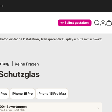
Login
✏️ Selbst gestalten
Suche
W
ikator, einfache Installation, Transparenter Displayschutz mit schwarzem Ra
rtung
Keine Fragen
 Schutzglas
 Plus
iPhone 15 Pro
iPhone 15 Pro Max
00+ Bewertungen
›
n & eBay · seit 2015