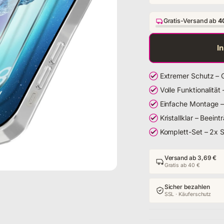
Gratis-Versand ab
4
I
Extremer Schutz – 
Volle Funktionalitä
Einfache Montage – 
Kristallklar – Beei
Komplett-Set – 2x 
Versand ab 3,69 €
Gratis ab 40 €
Sicher bezahlen
SSL · Käuferschutz