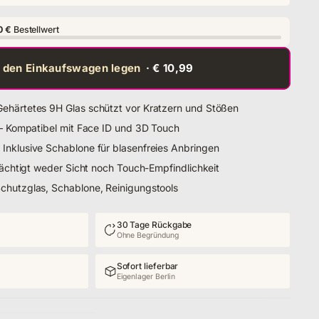
0 €
Bestellwert
n den Einkaufswagen legen
· € 10,99
Gehärtetes 9H Glas schützt vor Kratzern und Stößen
t – Kompatibel mit Face ID und 3D Touch
Inklusive Schablone für blasenfreies Anbringen
nträchtigt weder Sicht noch Touch-Empfindlichkeit
Schutzglas, Schablone, Reinigungstools
30 Tage Rückgabe
Ohne Begründung
Sofort lieferbar
Eigenlager Berlin