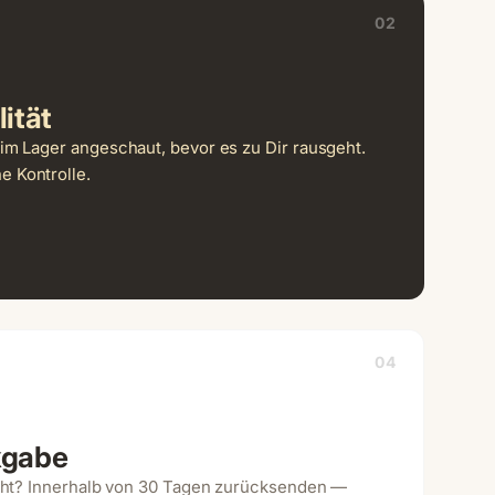
02
ität
im Lager angeschaut, bevor es zu Dir rausgeht.
 Kontrolle.
04
kgabe
icht? Innerhalb von 30 Tagen zurücksenden —