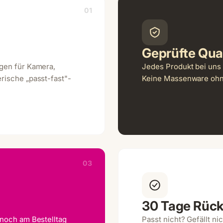
01
Geprüfte Qual
ngen für Kamera,
Jedes Produkt bei uns 
rische „passt-fast"-
Keine Massenware ohne
03
30 Tage Rüc
 noch am Bestelltag
Passt nicht? Gefällt n