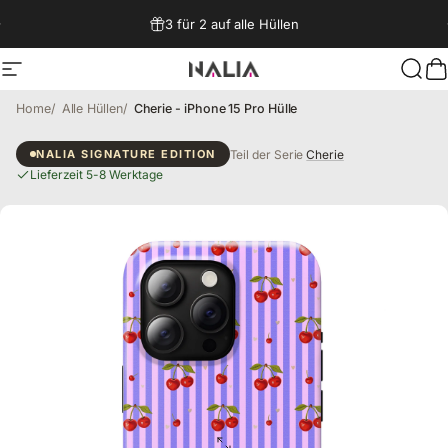
Direkt zum Inhalt
3 für 2 auf alle Hüllen
Seitennavigation
NALIA Berlin
Such
W
Home
Alle Hüllen
Cherie - iPhone 15 Pro Hülle
Cherie - iPhone 15 Pro Hülle
Teil der Serie
Cherie
NALIA SIGNATURE EDITION
Lieferzeit 5-8 Werktage