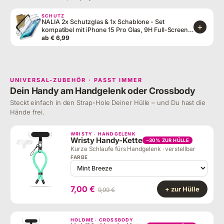
SCHUTZ
NALIA 2x Schutzglas & 1x Schablone - Set
+
kompatibel mit iPhone 15 Pro Glas, 9H Full-Screen
Glasfolie [Case-Friendly], Applikator, einfache
ab € 6,99
Installation, Transparenter Displayschutz mit
schwarzem Rand
UNIVERSAL-ZUBEHÖR · PASST IMMER
Dein Handy am Handgelenk oder Crossbody
Steckt einfach in den Strap-Hole Deiner Hülle – und Du hast die
Hände frei.
WRISTY · HANDGELENK
Wristy Handy-Kette
−30% ZUR HÜLLE
Kurze Schlaufe fürs Handgelenk · verstellbar
FARBE
7,00 €
+ zur Hülle
9,99 €
HOLDME · CROSSBODY