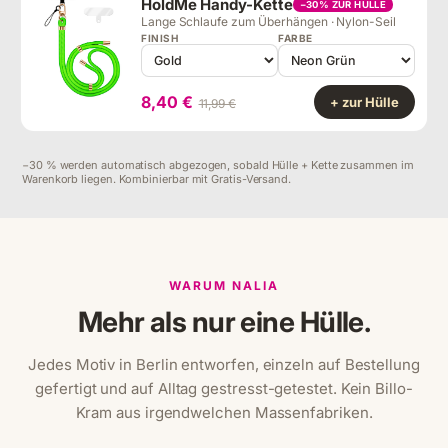
HoldMe Handy-Kette
−30% ZUR HÜLLE
Lange Schlaufe zum Überhängen · Nylon-Seil
FINISH
FARBE
8,40 €
+ zur Hülle
11,99 €
−30 % werden automatisch abgezogen, sobald Hülle + Kette zusammen im
Warenkorb liegen. Kombinierbar mit Gratis-Versand.
WARUM NALIA
Mehr als nur eine Hülle.
Jedes Motiv in Berlin entworfen, einzeln auf Bestellung
gefertigt und auf Alltag gestresst-getestet. Kein Billo-
Kram aus irgendwelchen Massenfabriken.