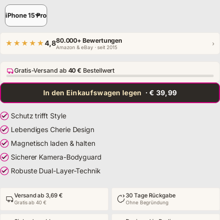
Model
iPhone 15 Pro
80.000+ Bewertungen
★★★★★
4,8
›
Amazon & eBay · seit 2015
Gratis-Versand ab
40 €
Bestellwert
In den Einkaufswagen legen
· € 39,99
Schutz trifft Style
Lebendiges Cherie Design
Magnetisch laden & halten
Sicherer Kamera-Bodyguard
Robuste Dual-Layer-Technik
Versand ab 3,69 €
30 Tage Rückgabe
Gratis ab 40 €
Ohne Begründung