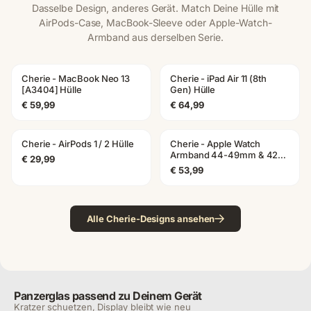
Dasselbe Design, anderes Gerät. Match Deine Hülle mit
AirPods-Case, MacBook-Sleeve oder Apple-Watch-
Armband aus derselben Serie.
Cherie - MacBook Neo 13
Cherie - iPad Air 11 (8th
MACBOOK
IPAD
[A3404] Hülle
Gen) Hülle
€ 59,99
€ 64,99
Cherie - AirPods 1 / 2 Hülle
Cherie - Apple Watch
AIRPODS
APPLE WATCH
Armband 44-49mm & 42
€ 29,99
(Serie 1-3)
€ 53,99
Alle Cherie-Designs ansehen
Panzerglas passend zu Deinem Gerät
Kratzer schuetzen, Display bleibt wie neu