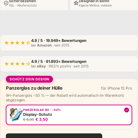
Sicher bezahlen
Designed in Berlin
SSL · Käuferschutz
Eigene Motive, exklusiv
4.8
/ 5 · 19.949+ Bewertungen
★★★★☆
bei
Amazon
· seit 2015
4.9
/ 5 · 61.893+ Bewertungen
★★★★☆
bei
eBay
· 99,5% positiv · seit 2015
SCHÜTZ DEIN DESIGN
Panzerglas zu deiner Hülle
für iPhone 15 Pro
9H-Panzerglas −50 % — der Rabatt wird automatisch im Warenkorb
abgezogen.
✓
PANZERGLAS 9H · −50%
Display-Schutz
€ 3,50
€ 6,99