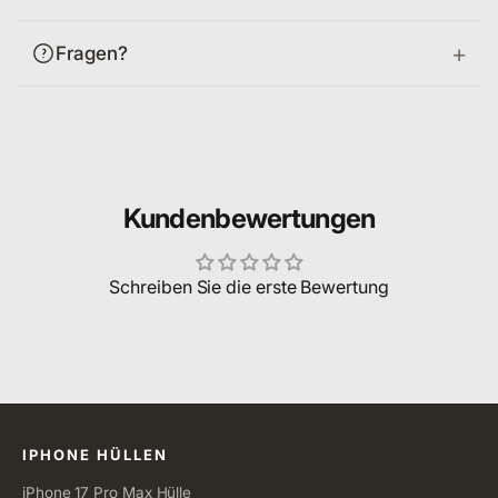
Fragen?
Kundenbewertungen
Schreiben Sie die erste Bewertung
Alle Kategorien
IPHONE HÜLLEN
iPhone 17 Pro Max Hülle