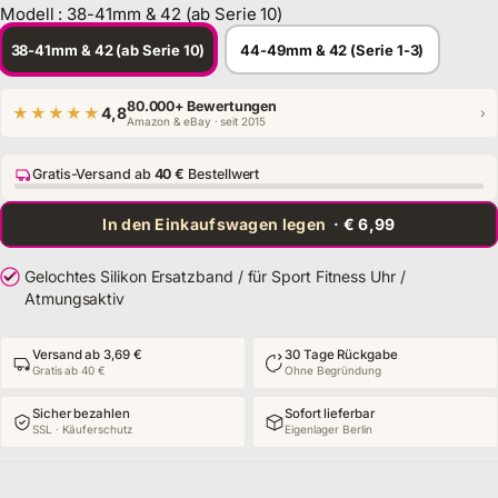
Modell
:
38-41mm & 42 (ab Serie 10)
Modell
38-41mm & 42 (ab Serie 10)
44-49mm & 42 (Serie 1-3)
80.000+ Bewertungen
★★★★★
4,8
›
Amazon & eBay · seit 2015
Gratis-Versand ab
40 €
Bestellwert
In den Einkaufswagen legen
· € 6,99
Gelochtes Silikon Ersatzband / für Sport Fitness Uhr /
Atmungsaktiv
Versand ab 3,69 €
30 Tage Rückgabe
Gratis ab 40 €
Ohne Begründung
Sicher bezahlen
Sofort lieferbar
SSL · Käuferschutz
Eigenlager Berlin