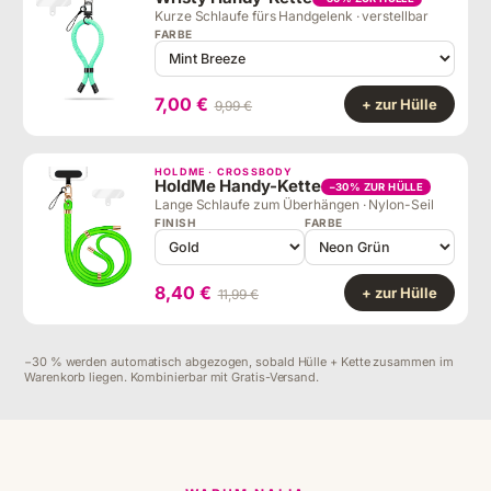
Kurze Schlaufe fürs Handgelenk · verstellbar
FARBE
7,00 €
+ zur Hülle
9,99 €
HOLDME · CROSSBODY
HoldMe Handy-Kette
−30% ZUR HÜLLE
Lange Schlaufe zum Überhängen · Nylon-Seil
FINISH
FARBE
8,40 €
+ zur Hülle
11,99 €
−30 % werden automatisch abgezogen, sobald Hülle + Kette zusammen im
Warenkorb liegen. Kombinierbar mit Gratis-Versand.