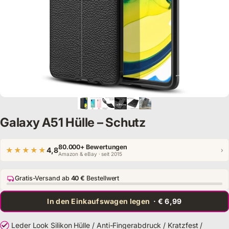
Galaxy A51 Hülle – Schutz
80.000+ Bewertungen
★★★★★
4,8
›
Amazon & eBay · seit 2015
Gratis-Versand ab
40 €
Bestellwert
In den Einkaufswagen legen
· € 6,99
Leder Look Silikon Hülle / Anti-Fingerabdruck / Kratzfest /