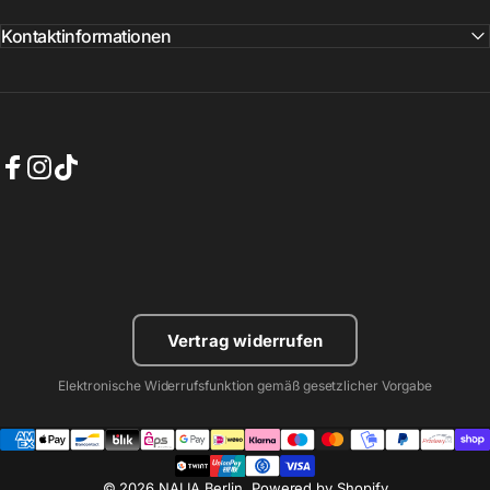
Kontaktinformationen
Facebook
Instagram
TikTok
Vertrag widerrufen
Elektronische Widerrufsfunktion gemäß gesetzlicher Vorgabe
© 2026 NALIA Berlin. Powered by Shopify