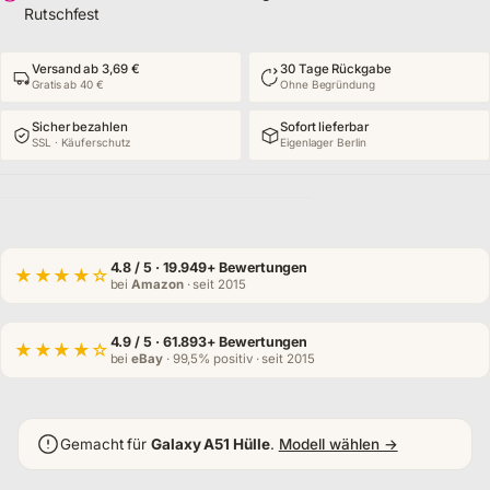
Rutschfest
Versand ab 3,69 €
30 Tage Rückgabe
Gratis ab 40 €
Ohne Begründung
Sicher bezahlen
Sofort lieferbar
SSL · Käuferschutz
Eigenlager Berlin
4.8
/ 5 · 19.949+ Bewertungen
★★★★☆
bei
Amazon
· seit 2015
4.9
/ 5 · 61.893+ Bewertungen
★★★★☆
bei
eBay
· 99,5% positiv · seit 2015
Gemacht für
Galaxy A51 Hülle
.
Modell wählen →