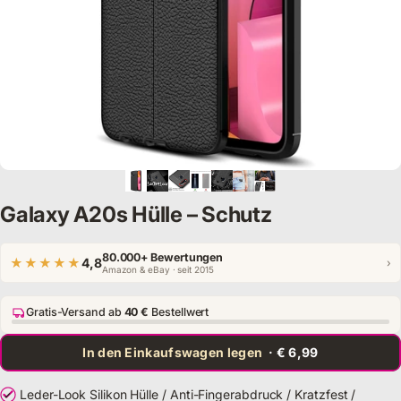
Galaxy A20s Hülle – Schutz
80.000+ Bewertungen
★★★★★
4,8
›
Amazon & eBay · seit 2015
Gratis-Versand ab
40 €
Bestellwert
In den Einkaufswagen legen
· € 6,99
Leder-Look Silikon Hülle / Anti-Fingerabdruck / Kratzfest /