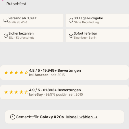
Rutschfest
Versand ab 3,69 €
30 Tage Rückgabe
Gratis ab 40 €
Ohne Begründung
Sicher bezahlen
Sofort lieferbar
SSL · Käuferschutz
Eigenlager Berlin
4.8
/ 5 · 19.949+ Bewertungen
★★★★☆
bei
Amazon
· seit 2015
4.9
/ 5 · 61.893+ Bewertungen
★★★★☆
bei
eBay
· 99,5% positiv · seit 2015
Gemacht für
Galaxy A20s
.
Modell wählen →