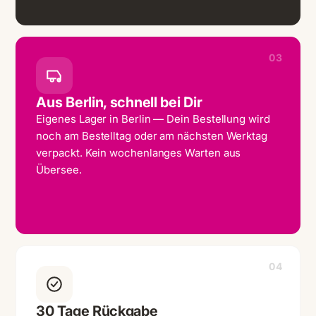
03
Aus Berlin, schnell bei Dir
Eigenes Lager in Berlin — Dein Bestellung wird
noch am Bestelltag oder am nächsten Werktag
verpackt. Kein wochenlanges Warten aus
Übersee.
04
30 Tage Rückgabe