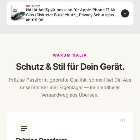
SCHUTZ
NALIA AntiSpyX passend für Apple iPhone 17 Air
+
Glas (Diskreter Blickschutz), Privacy Schutzglas mit
9H Härte, Anti-Spy Technologie, Robust,
ab € 9,99
Oleophob, Touch-optimiert, Blasenfrei, Hüllen-
freundlich
WARUM NALIA
Schutz & Stil für Dein Gerät.
Präzise Passform, geprüfte Qualität, schnell bei Dir. Aus
unserem Berliner Eigenlager — kein endloser
Versandweg aus Übersee.
01