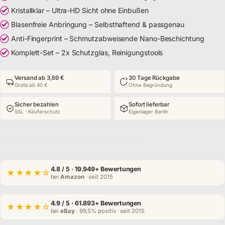
Kristallklar – Ultra-HD Sicht ohne Einbußen
Blasenfreie Anbringung – Selbsthaftend & passgenau
Anti-Fingerprint – Schmutzabweisende Nano-Beschichtung
Komplett-Set – 2x Schutzglas, Reinigungstools
Versand ab 3,69 €
30 Tage Rückgabe
Gratis ab 40 €
Ohne Begründung
Sicher bezahlen
Sofort lieferbar
SSL · Käuferschutz
Eigenlager Berlin
4.8
/ 5 · 19.949+ Bewertungen
★★★★☆
bei
Amazon
· seit 2015
4.9
/ 5 · 61.893+ Bewertungen
★★★★☆
bei
eBay
· 99,5% positiv · seit 2015