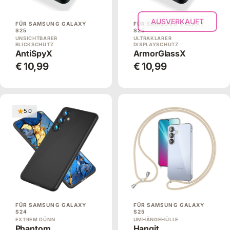
AUSVERKAUFT
FÜR SAMSUNG GALAXY
FÜR SAMSUNG GALAXY
S25
S25
UNSICHTBARER
ULTRAKLARER
BLICKSCHUTZ
DISPLAYSCHUTZ
AntiSpyX
ArmorGlassX
€ 10,99
€ 10,99
5.0
FÜR SAMSUNG GALAXY
FÜR SAMSUNG GALAXY
S24
S25
EXTREM DÜNN
UMHÄNGEHÜLLE
Phantom
Hangit