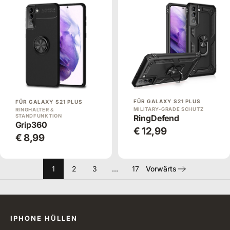
FÜR GALAXY S21 PLUS
FÜR GALAXY S21 PLUS
MILITARY-GRADE SCHUTZ
RINGHALTER &
STANDFUNKTION
RingDefend
Grip360
€ 12,99
€ 8,99
1
2
3
…
17
Vorwärts
Alle Kategorien
IPHONE HÜLLEN