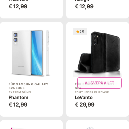
€ 12,99
€ 12,99
5.0
AUSVERKAUFT
FÜR SAMSUNG GALAXY
FÜR SAMSUNG GALAXY
S25 EDGE
S23
EXTREM DÜNN
ECHT LEDER FLIPCASE
Phantom
LeVanto
€ 12,99
€ 29,99