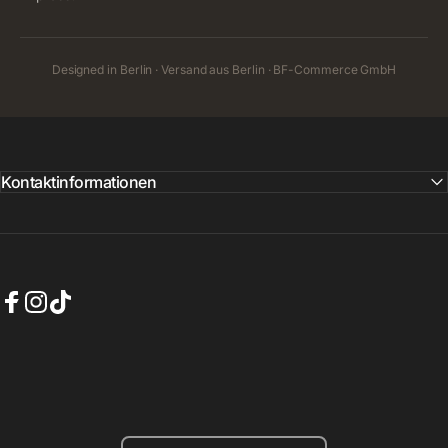
Designed in Berlin · Versand aus Berlin · BF-Commerce GmbH
Kontaktinformationen
Facebook
Instagram
TikTok