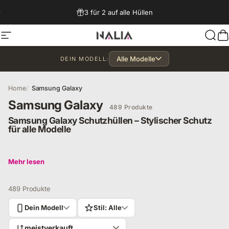
Direkt zum Inhalt
3 für 2 auf alle Hüllen
Seitennavigation
NALIA Berlin
Such
W
Alle Modelle
DEIN MODELL:
Home
Samsung Galaxy
Samsung Galaxy
489 Produkte
Samsung Galaxy Schutzhüllen – Stylischer Schutz
für alle Modelle
Entdecke passgenaue Samsung Galaxy Hüllen von NALIA –
Mehr lesen
ob S-Serie, A-Serie oder Z Flip. Stylisch, robust &
alltagstauglich. Jetzt Handyhülle für dein Galaxy sichern!
489 Produkte
Dein Modell
Stil: Alle