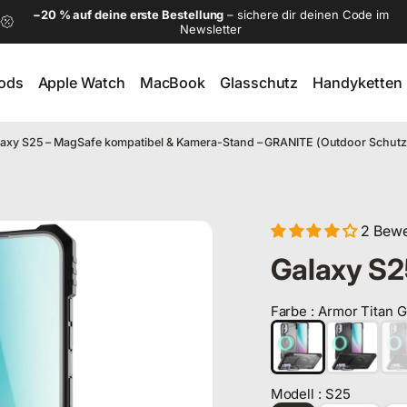
−20 % auf deine erste Bestellung
– sichere dir deinen Code im
Newsletter
Pods
Apple Watch
MacBook
Glasschutz
Handyketten
ods
Apple Watch
MacBook
Glasschutz
Handyketten
axy S25 – MagSafe kompatibel & Kamera-Stand – GRANITE (Outdoor Schutzhü
2 Bew
Galaxy S25
Farbe
:
Armor Titan G
Farbe
Modell
:
S25