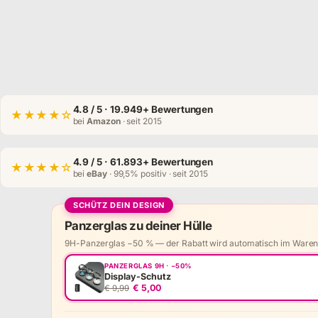
4.8
/ 5 · 19.949+ Bewertungen
★★★★☆
bei
Amazon
· seit 2015
4.9
/ 5 · 61.893+ Bewertungen
★★★★☆
bei
eBay
· 99,5% positiv · seit 2015
SCHÜTZ DEIN DESIGN
Panzerglas zu deiner Hülle
9H-Panzerglas −50 % — der Rabatt wird automatisch im Ware
PANZERGLAS 9H · −50%
Display-Schutz
€ 5,00
€ 9,99