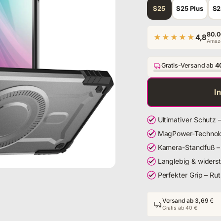
Modell
S25
S25 Plus
S2
80.0
★★★★★
4,8
Amazo
Gratis-Versand ab
4
I
Ultimativer Schutz 
MagPower-Technolog
Kamera-Standfuß – 
Langlebig & widerst
Perfekter Grip – Ru
Versand ab 3,69 €
Gratis ab 40 €