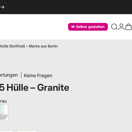
Login
✏️ Selbst gestalten
Suche
W
lle Stoßfest) – Marke aus Berlin
ertungen
Keine Fragen
 Hülle – Granite
rau