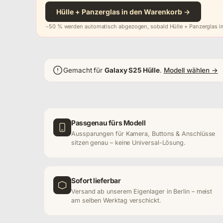
Hülle + Panzerglas in den Warenkorb →
−50 % werden automatisch abgezogen, sobald Hülle + Panzerglas im
Gemacht für
Galaxy S25 Hülle
.
Modell wählen →
Passgenau fürs Modell
Aussparungen für Kamera, Buttons & Anschlüsse
sitzen genau – keine Universal-Lösung.
Sofort lieferbar
Versand ab unserem Eigenlager in Berlin – meist
am selben Werktag verschickt.