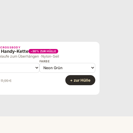
· CROSSBODY
 Handy-Kette
−30% ZUR HÜLLE
laufe zum Überhängen · Nylon-Seil
FARBE
+ zur Hülle
11,99 €