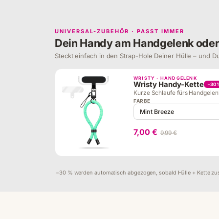
UNIVERSAL-ZUBEHÖR · PASST IMMER
Dein Handy am Handgelenk ode
Steckt einfach in den Strap-Hole Deiner Hülle – und Du
WRISTY · HANDGELENK
Wristy Handy-Kette
−30
Kurze Schlaufe fürs Handgelenk
FARBE
7,00 €
9,99 €
−30 % werden automatisch abgezogen, sobald Hülle + Kette zu