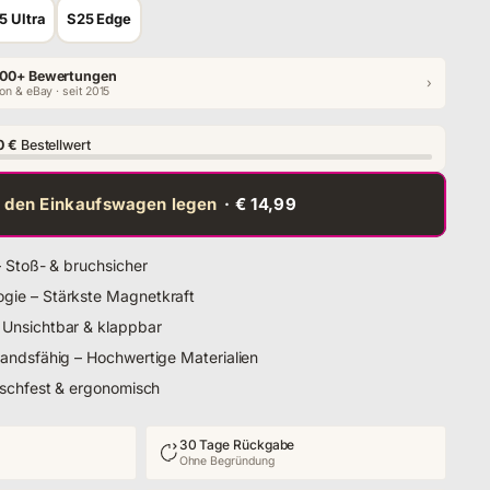
5 Ultra
S25 Edge
00+ Bewertungen
›
n & eBay · seit 2015
0 €
Bestellwert
n den Einkaufswagen legen
· € 14,99
– Stoß- & bruchsicher
ie – Stärkste Magnetkraft
Unsichtbar & klappbar
andsfähig – Hochwertige Materialien
tschfest & ergonomisch
30 Tage Rückgabe
Ohne Begründung