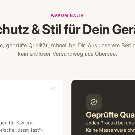
WARUM NALIA
hutz & Stil für Dein Ger
, geprüfte Qualität, schnell bei Dir. Aus unserem Berl
kein endloser Versandweg aus Übersee.
01
Geprüfte Qual
ngen für Kamera,
Jedes Produkt bei uns 
rische „passt-fast"-
Keine Massenware ohne