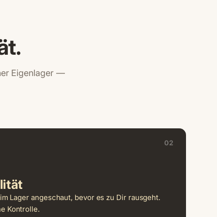
ät.
iner Eigenlager —
02
ität
im Lager angeschaut, bevor es zu Dir rausgeht.
 Kontrolle.