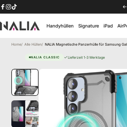
Direkt zum Inhalt
Facebook
Instagram
TikTok
Handyhüllen
Signature
iPad
Air
NALIA Berlin
Handyhüllen
Signature
iPad
AirP
Home
Alle Hüllen
NALIA Magnetische Panzerhülle für Samsung Gal
Galaxy S25 Hülle – Granite
Lieferzeit 1-3 Werktage
NALIA CLASSIC