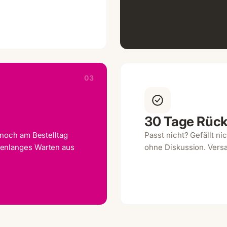
03
30 Tage Rüc
 noch am Bestelltag
Passt nicht? Gefällt n
henlanges Warten aus
ohne Diskussion. Vers