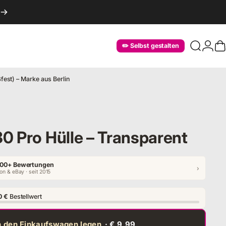
Login
✏️ Selbst gestalten
Suche
W
fest) – Marke aus Berlin
0 Pro Hülle – Transparent
00+ Bewertungen
›
n & eBay · seit 2015
0 €
Bestellwert
n den Einkaufswagen legen
· € 9,99