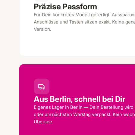
Präzise Passform
Für Dein konkretes Modell gefertigt. Aussparu
Anschlüsse und Tasten sitzen exakt. Keine gene
Version.
Aus Berlin, schnell bei Dir
Eigenes Lager in Berlin — Dein Bestellung wird
oder am nächsten Werktag verpackt. Kein woc
Übersee.