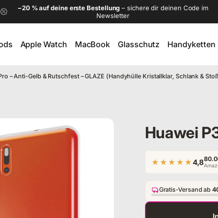
−20 % auf deine erste Bestellung
– sichere dir deinen Code im
Newsletter
Pods
Apple Watch
MacBook
Glasschutz
Handyketten
ods
Apple Watch
MacBook
Glasschutz
Handyketten
ro – Anti-Gelb & Rutschfest – GLAZE (Handyhülle Kristallklar, Schlank & Stoß
rent
Huawei P3
80.0
★★★★★
4,8
Amazo
Gratis-Versand ab
4
I