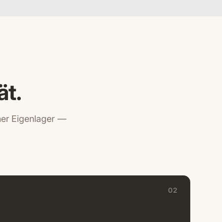
ät.
iner Eigenlager —
02