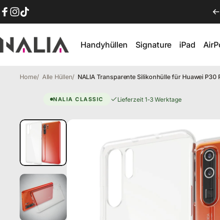
Direkt zum Inhalt
Facebook
Instagram
TikTok
Handyhüllen
Signature
iPad
Air
NALIA Berlin
Handyhüllen
Signature
iPad
AirP
Home
Alle Hüllen
NALIA Transparente Silikonhülle für Huawei P30 P
Huawei P30 Pro Hülle – Transpa
Lieferzeit 1-3 Werktage
NALIA CLASSIC