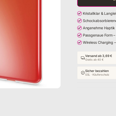
Kristallklar & Langl
Schockabsorbierend 
Angenehme Haptik – 
Passgenaue Form – 
Wireless Charging –
Versand ab 3,69 €
Gratis ab 40 €
Sicher bezahlen
SSL · Käuferschutz