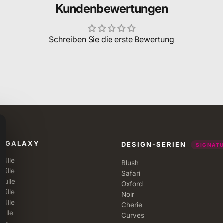
Kundenbewertungen
Schreiben Sie die erste Bewertung
G GALAXY
DESIGN-SERIEN
SIGNAT
Hülle
Blush
Hülle
Safari
Hülle
Oxford
Hülle
Noir
Hülle
Cherie
Hülle
Curves
rie