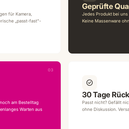
Geprüfte Qual
ngen für Kamera,
Jedes Produkt bei uns 
rische „passt-fast"-
Keine Massenware ohne
03
30 Tage Rüc
 noch am Bestelltag
Passt nicht? Gefällt n
henlanges Warten aus
ohne Diskussion. Vers