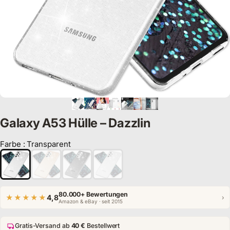
Galaxy A53 Hülle – Dazzlin
Farbe
:
Transparent
Farbe
80.000+ Bewertungen
★★★★★
4,8
›
Amazon & eBay · seit 2015
Gratis-Versand ab
40 €
Bestellwert