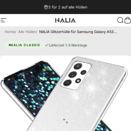
Direkt zum Inhalt
3 für 2 auf alle Hüllen
Seitennavigation
NALIA Berlin
Such
W
Home
Alle Hüllen
NALIA Glitzerhülle für Samsung Galaxy A53 – Funkelndes Silikon Case – DAZZLIN (Transparent & Stoßfest) – Marke aus Berlin
Galaxy A53 Hülle – Dazzlin
Lieferzeit 1-3 Werktage
NALIA CLASSIC