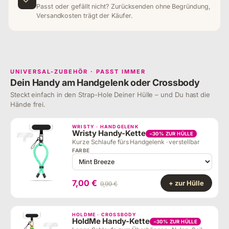
Passt oder gefällt nicht? Zurücksenden ohne Begründung,
Versandkosten trägt der Käufer.
UNIVERSAL-ZUBEHÖR · PASST IMMER
Dein Handy am Handgelenk oder Crossbody
Steckt einfach in den Strap-Hole Deiner Hülle – und Du hast die
Hände frei.
WRISTY · HANDGELENK
Wristy Handy-Kette
−30% ZUR HÜLLE
Kurze Schlaufe fürs Handgelenk · verstellbar
FARBE
7,00 €
+ zur Hülle
9,99 €
HOLDME · CROSSBODY
HoldMe Handy-Kette
−30% ZUR HÜLLE