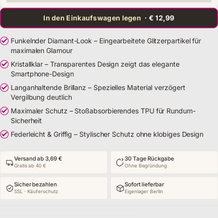
In den Einkaufswagen legen
· € 12,99
Funkelnder Diamant-Look – Eingearbeitete Glitzerpartikel für
maximalen Glamour
Kristallklar – Transparentes Design zeigt das elegante
Smartphone-Design
Langanhaltende Brillanz – Spezielles Material verzögert
Vergilbung deutlich
Maximaler Schutz – Stoßabsorbierendes TPU für Rundum-
Sicherheit
Federleicht & Griffig – Stylischer Schutz ohne klobiges Design
Versand ab 3,69 €
30 Tage Rückgabe
Gratis ab 40 €
Ohne Begründung
Sicher bezahlen
Sofort lieferbar
SSL · Käuferschutz
Eigenlager Berlin