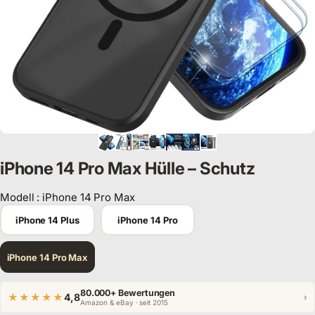
iPhone 14 Pro Max Hülle – Schutz
Modell
:
iPhone 14 Pro Max
Modell
iPhone 14 Plus
iPhone 14 Pro
iPhone 14 Pro Max
80.000+ Bewertungen
★★★★★
4,8
›
Amazon & eBay · seit 2015