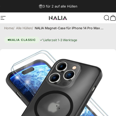
Direkt zum Inhalt
3 für 2 auf alle Hüllen
Seitennavigation
NALIA Berlin
Such
W
Home
Alle Hüllen
NALIA Magnet-Case für iPhone 14 Pro Max – Matt-Transparent & MagSafe Kompatibel – MATTEX (Rutschfest, Stoßfest & Anti-Fingerabdruck) – Marke aus Berlin
iPhone 14 Pro Max Hülle – Schut
Lieferzeit 1-3 Werktage
NALIA CLASSIC