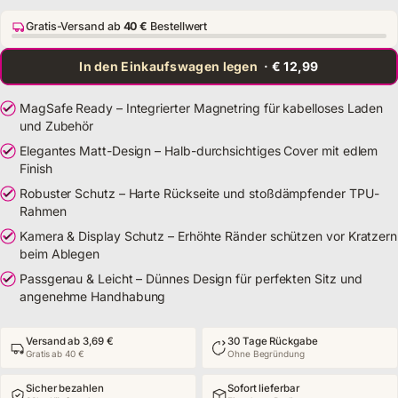
Gratis-Versand ab
40 €
Bestellwert
In den Einkaufswagen legen
· € 12,99
MagSafe Ready – Integrierter Magnetring für kabelloses Laden
und Zubehör
Elegantes Matt-Design – Halb-durchsichtiges Cover mit edlem
Finish
Robuster Schutz – Harte Rückseite und stoßdämpfender TPU-
Rahmen
Kamera & Display Schutz – Erhöhte Ränder schützen vor Kratzern
beim Ablegen
Passgenau & Leicht – Dünnes Design für perfekten Sitz und
angenehme Handhabung
Versand ab 3,69 €
30 Tage Rückgabe
Gratis ab 40 €
Ohne Begründung
Sicher bezahlen
Sofort lieferbar