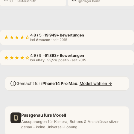
SSL · Käuferschutz
Eigenlager Berlin
4.8
/ 5 · 19.949+ Bewertungen
★★★★☆
bei
Amazon
· seit 2015
4.9
/ 5 · 61.893+ Bewertungen
★★★★☆
bei
eBay
· 99,5% positiv · seit 2015
Gemacht für
iPhone 14 Pro Max
.
Modell wählen →
Passgenau fürs Modell
Aussparungen für Kamera, Buttons & Anschlüsse sitzen
genau – keine Universal-Lösung.