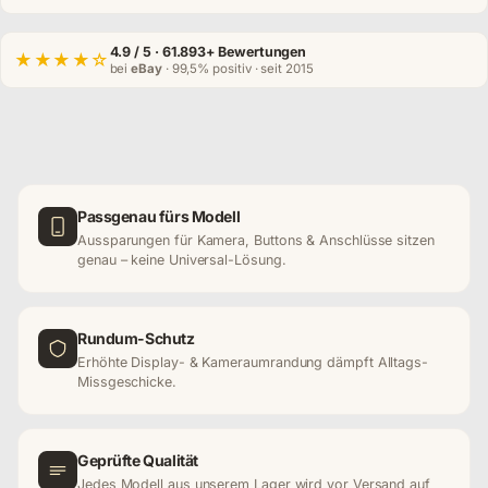
4.9
/ 5 · 61.893+ Bewertungen
★★★★☆
bei
eBay
· 99,5% positiv · seit 2015
Passgenau fürs Modell
Aussparungen für Kamera, Buttons & Anschlüsse sitzen
genau – keine Universal-Lösung.
Rundum-Schutz
Erhöhte Display- & Kameraumrandung dämpft Alltags-
Missgeschicke.
Geprüfte Qualität
Jedes Modell aus unserem Lager wird vor Versand auf