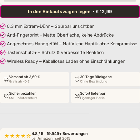
In den Einkaufswagen legen
· € 12,99
0,3 mm Extrem-Dünn – Spürbar unsichtbar
Anti-Fingerprint – Matte Oberfläche, keine Abdrücke
Angenehmes Handgefühl – Natürliche Haptik ohne Kompromisse
Tastenschutz+ – Schutz & verbesserte Reaktion
Wireless Ready – Kabelloses Laden ohne Einschränkungen
Versand ab 3,69 €
30 Tage Rückgabe
Gratis ab 40 €
Ohne Begründung
Sicher bezahlen
Sofort lieferbar
SSL · Käuferschutz
Eigenlager Berlin
4.8
/ 5 · 19.949+ Bewertungen
★★★★☆
bei
Amazon
· seit 2015