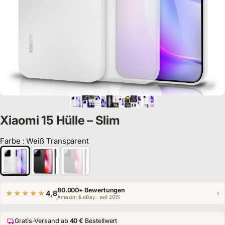
Xiaomi 15 Hülle – Slim
Farbe
:
Weiß Transparent
Farbe
80.000+ Bewertungen
★★★★★
4,8
›
Amazon & eBay · seit 2015
Gratis-Versand ab
40 €
Bestellwert