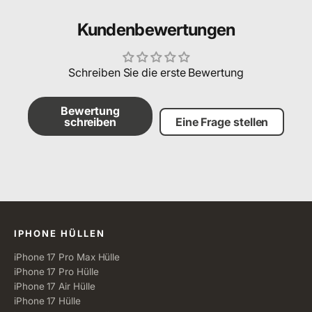
Kundenbewertungen
Schreiben Sie die erste Bewertung
Bewertung
schreiben
Eine Frage stellen
Alle Kategorien
IPHONE HÜLLEN
iPhone 17 Pro Max Hülle
iPhone 17 Pro Hülle
iPhone 17 Air Hülle
iPhone 17 Hülle