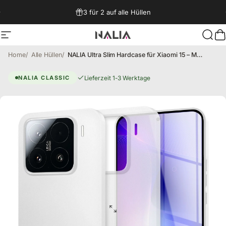
Direkt zum Inhalt
3 für 2 auf alle Hüllen
Seitennavigation
NALIA Berlin
Such
W
Home
Alle Hüllen
NALIA Ultra Slim Hardcase für Xiaomi 15 – Matt & 0.3mm Dünn – PHANTOM (Dünnes Cover & Kamera-Vollschutz) – Marke aus Berlin
Xiaomi 15 Hülle – Slim
Lieferzeit 1-3 Werktage
NALIA CLASSIC