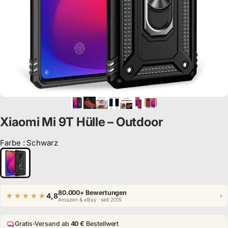
Xiaomi Mi 9T Hülle – Outdoor
Farbe
:
Schwarz
Farbe
80.000+ Bewertungen
★★★★★
4,8
›
Amazon & eBay · seit 2015
Gratis-Versand ab
40 €
Bestellwert