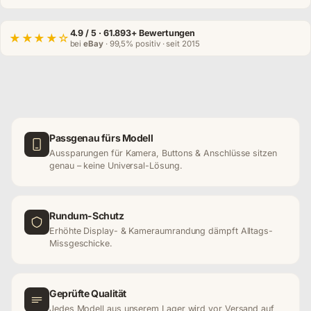
4.9
/ 5 · 61.893+ Bewertungen
★★★★☆
bei
eBay
· 99,5% positiv · seit 2015
Passgenau fürs Modell
Aussparungen für Kamera, Buttons & Anschlüsse sitzen
genau – keine Universal-Lösung.
Rundum-Schutz
Erhöhte Display- & Kameraumrandung dämpft Alltags-
Missgeschicke.
Geprüfte Qualität
Jedes Modell aus unserem Lager wird vor Versand auf