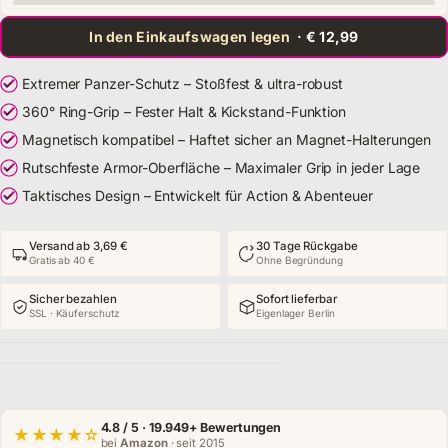
In den Einkaufswagen legen
· € 12,99
Extremer Panzer-Schutz – Stoßfest & ultra-robust
360° Ring-Grip – Fester Halt & Kickstand-Funktion
Magnetisch kompatibel – Haftet sicher an Magnet-Halterungen
Rutschfeste Armor-Oberfläche – Maximaler Grip in jeder Lage
Taktisches Design – Entwickelt für Action & Abenteuer
Versand ab 3,69 €
30 Tage Rückgabe
Gratis ab 40 €
Ohne Begründung
Sicher bezahlen
Sofort lieferbar
SSL · Käuferschutz
Eigenlager Berlin
4.8
/ 5 · 19.949+ Bewertungen
★★★★☆
bei
Amazon
· seit 2015