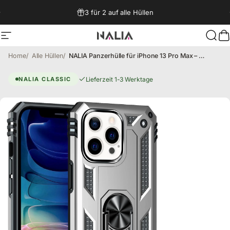
Direkt zum Inhalt
3 für 2 auf alle Hüllen
Seitennavigation
NALIA Berlin
Such
W
Home
Alle Hüllen
NALIA Panzerhülle für iPhone 13 Pro Max – Ring-Ständer 360° & Magnet-Halterung Kompatibel – RINGDEFEND (Stoßfestes Outdoor Case) – Marke aus Berlin
iPhone 13 Pro Max Hülle – Schut
Lieferzeit 1-3 Werktage
NALIA CLASSIC