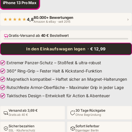
iPhone 13 Pro Max
80.000+ Bewertungen
★★★★★
4,8
›
Amazon & eBay · seit 2015
Gratis-Versand ab
40 €
Bestellwert
In den Einkaufswagen legen
· € 12,99
Extremer Panzer-Schutz – Stoßfest & ultra-robust
360° Ring-Grip – Fester Halt & Kickstand-Funktion
Magnetisch kompatibel – Haftet sicher an Magnet-Halterungen
Rutschfeste Armor-Oberfläche – Maximaler Grip in jeder Lage
Taktisches Design – Entwickelt für Action & Abenteuer
Versand ab 3,69 €
30 Tage Rückgabe
Gratis ab 40 €
Ohne Begründung
Sicher bezahlen
Sofort lieferbar
SSL · Käuferschutz
Eigenlager Berlin