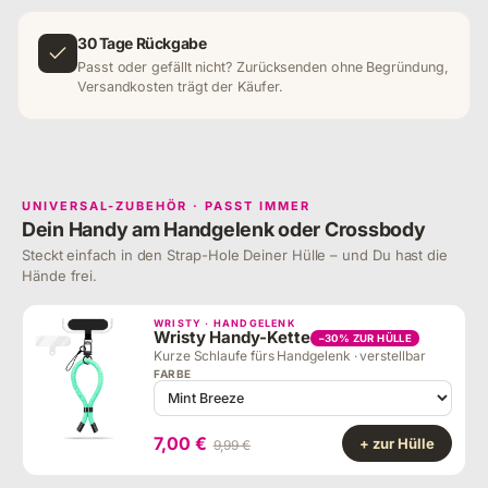
30 Tage Rückgabe
Passt oder gefällt nicht? Zurücksenden ohne Begründung,
Versandkosten trägt der Käufer.
UNIVERSAL-ZUBEHÖR · PASST IMMER
Dein Handy am Handgelenk oder Crossbody
Steckt einfach in den Strap-Hole Deiner Hülle – und Du hast die
Hände frei.
WRISTY · HANDGELENK
Wristy Handy-Kette
−30% ZUR HÜLLE
Kurze Schlaufe fürs Handgelenk · verstellbar
FARBE
7,00 €
+ zur Hülle
9,99 €