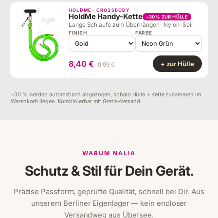
HOLDME · CROSSBODY
HoldMe Handy-Kette
−30% ZUR HÜLLE
Lange Schlaufe zum Überhängen · Nylon-Seil
FINISH
FARBE
8,40 €
+ zur Hülle
11,99 €
−30 % werden automatisch abgezogen, sobald Hülle + Kette zusammen im
Warenkorb liegen. Kombinierbar mit Gratis-Versand.
WARUM NALIA
Schutz & Stil für Dein Gerät.
Präzise Passform, geprüfte Qualität, schnell bei Dir. Aus
unserem Berliner Eigenlager — kein endloser
Versandweg aus Übersee.