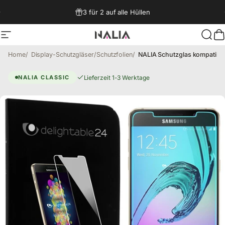
Direkt zum Inhalt
3 für 2 auf alle Hüllen
Seitennavigation
NALIA Berlin
Such
W
Home
Display-Schutzgläser/Schutzfolien
Samsung Galaxy A3 2016 Schut
Lieferzeit 1-3 Werktage
NALIA CLASSIC