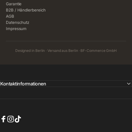
Garantie
B2B / Händlerbereich
AGB
Datenschutz
Impressum
Designed in Berlin · Versand aus Berlin · BF-Commerce GmbH
Kontaktinformationen
Facebook
Instagram
TikTok