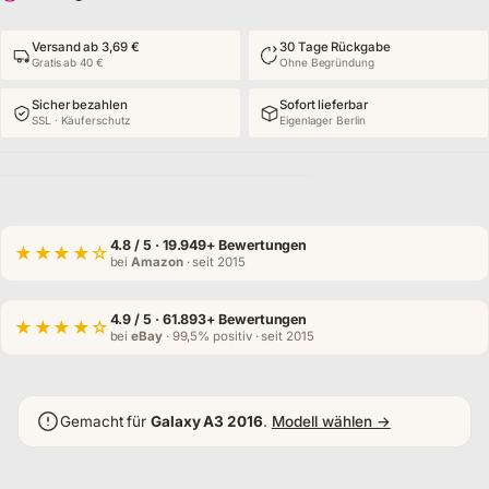
Versand ab 3,69 €
30 Tage Rückgabe
Gratis ab 40 €
Ohne Begründung
Sicher bezahlen
Sofort lieferbar
SSL · Käuferschutz
Eigenlager Berlin
4.8
/ 5 · 19.949+ Bewertungen
★★★★☆
bei
Amazon
· seit 2015
4.9
/ 5 · 61.893+ Bewertungen
★★★★☆
bei
eBay
· 99,5% positiv · seit 2015
Gemacht für
Galaxy A3 2016
.
Modell wählen →