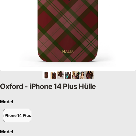
Oxford - iPhone 14 Plus Hülle
Model
Model
iPhone 14 Plus
Model