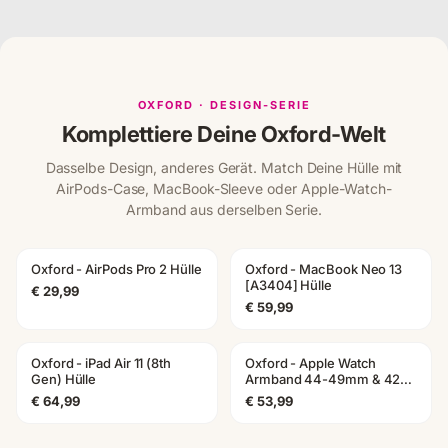
OXFORD · DESIGN-SERIE
Komplettiere Deine Oxford-Welt
Dasselbe Design, anderes Gerät. Match Deine Hülle mit
AirPods-Case, MacBook-Sleeve oder Apple-Watch-
Armband aus derselben Serie.
Oxford - AirPods Pro 2 Hülle
Oxford - MacBook Neo 13
AIRPODS
MACBOOK
[A3404] Hülle
€ 29,99
€ 59,99
Oxford - iPad Air 11 (8th
Oxford - Apple Watch
IPAD
APPLE WATCH
Gen) Hülle
Armband 44-49mm & 42
(Serie 1-3)
€ 64,99
€ 53,99