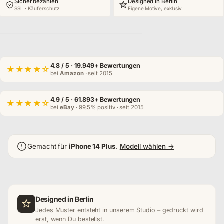
Sicher bezahlen
Designed in Berlin
SSL · Käuferschutz
Eigene Motive, exklusiv
4.8
/ 5 · 19.949+ Bewertungen
★★★★☆
bei
Amazon
· seit 2015
4.9
/ 5 · 61.893+ Bewertungen
★★★★☆
bei
eBay
· 99,5% positiv · seit 2015
Gemacht für
iPhone 14 Plus
.
Modell wählen →
Designed in Berlin
Jedes Muster entsteht in unserem Studio – gedruckt wird
erst, wenn Du bestellst.