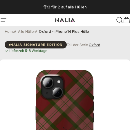
Direkt zum Inhalt
3 für 2 auf alle Hüllen
Seitennavigation
NALIA Berlin
Such
W
Home
Alle Hüllen
Oxford - iPhone 14 Plus Hülle
Oxford - iPhone 14 Plus Hülle
Teil der Serie
Oxford
NALIA SIGNATURE EDITION
Lieferzeit 5-8 Werktage