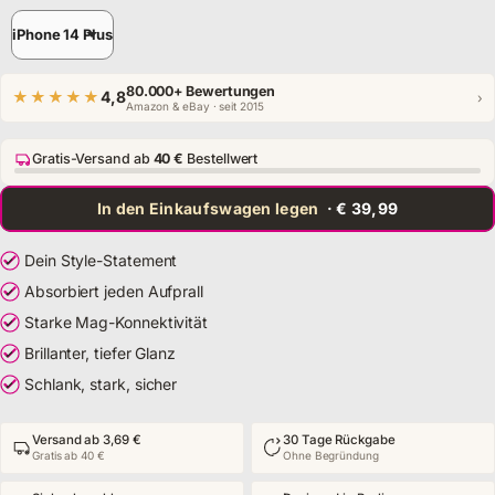
Model
iPhone 14 Plus
80.000+ Bewertungen
★★★★★
4,8
›
Amazon & eBay · seit 2015
Gratis-Versand ab
40 €
Bestellwert
In den Einkaufswagen legen
· € 39,99
Dein Style-Statement
Absorbiert jeden Aufprall
Starke Mag-Konnektivität
Brillanter, tiefer Glanz
Schlank, stark, sicher
Versand ab 3,69 €
30 Tage Rückgabe
Gratis ab 40 €
Ohne Begründung