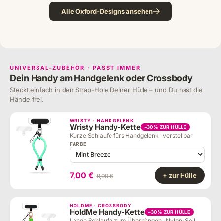
Alle Oxford-Designs ansehen
UNIVERSAL-ZUBEHÖR · PASST IMMER
Dein Handy am Handgelenk oder Crossbody
Steckt einfach in den Strap-Hole Deiner Hülle – und Du hast die
Hände frei.
WRISTY · HANDGELENK
Wristy Handy-Kette
−30% ZUR HÜLLE
Kurze Schlaufe fürs Handgelenk · verstellbar
FARBE
7,00 €
+ zur Hülle
9,99 €
HOLDME · CROSSBODY
HoldMe Handy-Kette
−30% ZUR HÜLLE
Lange Schlaufe zum Überhängen · Nylon-Seil