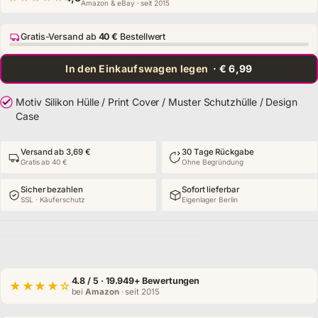
Amazon & eBay · seit 2015
Gratis-Versand ab
40 €
Bestellwert
In den Einkaufswagen legen
· € 6,99
Motiv Silikon Hülle / Print Cover / Muster Schutzhülle / Design
Case
Versand ab 3,69 €
30 Tage Rückgabe
Gratis ab 40 €
Ohne Begründung
Sicher bezahlen
Sofort lieferbar
SSL · Käuferschutz
Eigenlager Berlin
4.8
/ 5 · 19.949+ Bewertungen
★★★★☆
bei
Amazon
· seit 2015