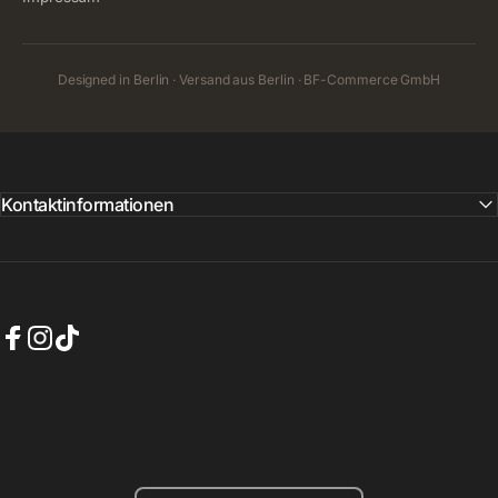
Designed in Berlin · Versand aus Berlin · BF-Commerce GmbH
Kontaktinformationen
Facebook
Instagram
TikTok