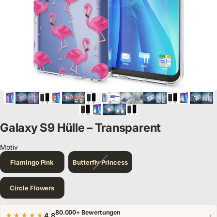
Galaxy S9 Hülle – Transparent
Motiv
Motiv
Flamingo Pink
Butterfly Princess
Circle Flowers
80.000+ Bewertungen
★★★★★
4,8
›