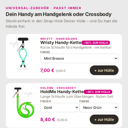
UNIVERSAL-ZUBEHÖR · PASST IMMER
Dein Handy am Handgelenk oder Crossbody
Steckt einfach in den Strap-Hole Deiner Hülle – und Du hast die
Hände frei.
WRISTY · HANDGELENK
Wristy Handy-Kette
−30% ZUR HÜLLE
Kurze Schlaufe fürs Handgelenk · verstellbar
FARBE
7,00 €
+ zur Hülle
9,99 €
HOLDME · CROSSBODY
HoldMe Handy-Kette
−30% ZUR HÜLLE
Lange Schlaufe zum Überhängen · Nylon-Seil
FINISH
FARBE
8,40 €
+ zur Hülle
11,99 €