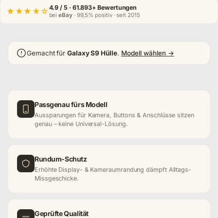
4.9
/ 5 · 61.893+ Bewertungen
★★★★☆
bei
eBay
· 99,5% positiv · seit 2015
Gemacht für
Galaxy S9 Hülle
.
Modell wählen →
Passgenau fürs Modell
Aussparungen für Kamera, Buttons & Anschlüsse sitzen
genau – keine Universal-Lösung.
Rundum-Schutz
Erhöhte Display- & Kameraumrandung dämpft Alltags-
Missgeschicke.
Geprüfte Qualität